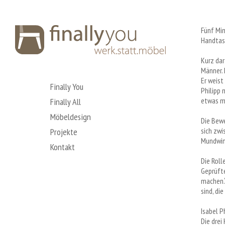
Fünf Min
Handtasc
Kurz dar
Männer. 
Er weist
Finally You
Philipp 
etwas m
Finally All
Möbeldesign
Die Bewe
sich zwi
Projekte
Mundwink
Kontakt
Die Rolle
Geprüfte
machen.“
sind, di
Isabel P
Die drei