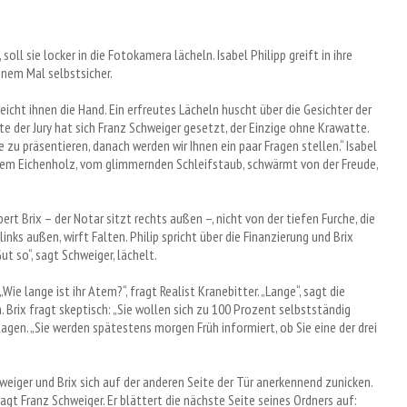
ll sie locker in die Fotokamera lächeln. Isabel Philipp greift in ihre
inem Mal selbstsicher.
eicht ihnen die Hand. Ein erfreutes Lächeln huscht über die Gesichter der
te der Jury hat sich Franz Schweiger gesetzt, der Einzige ohne Krawatte.
e zu präsentieren, danach werden wir Ihnen ein paar Fragen stellen.“ Isabel
öltem Eichenholz, vom glimmernden Schleifstaub, schwärmt von der Freude,
rt Brix – der Notar sitzt rechts außen –, nicht von der tiefen Furche, die
inks außen, wirft Falten. Philip spricht über die Finanzierung und Brix
Gut so“, sagt Schweiger, lächelt.
 „Wie lange ist ihr Atem?“, fragt Realist Kranebitter. „Lange“, sagt die
 Brix fragt skeptisch: „Sie wollen sich zu 100 Prozent selbstständig
terlagen. „Sie werden spätestens morgen Früh informiert, ob Sie eine der drei
 Schweiger und Brix sich auf der anderen Seite der Tür anerkennend zunicken.
ragt Franz Schweiger. Er blättert die nächste Seite seines Ordners auf: