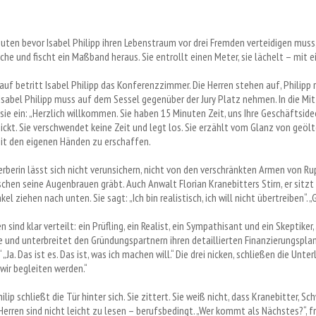
uten bevor Isabel Philipp ihren Lebenstraum vor drei Fremden verteidigen muss, so
he und fischt ein Maßband heraus. Sie entrollt einen Meter, sie lächelt – mit e
auf betritt Isabel Philipp das Konferenzzimmer. Die Herren stehen auf, Philipp r
Isabel Philipp muss auf dem Sessel gegenüber der Jury Platz nehmen. In die Mit
 sie ein: „Herzlich willkommen. Sie haben 15 Minuten Zeit, uns Ihre Geschäftside
nickt. Sie verschwendet keine Zeit und legt los. Sie erzählt vom Glanz von ge
it den eigenen Händen zu erschaffen.
rberin lässt sich nicht verunsichern, nicht von den verschränkten Armen von Rupe
schen seine Augenbrauen gräbt. Auch Anwalt Florian Kranebitters Stirn, er sitzt l
el ziehen nach unten. Sie sagt: „Ich bin realistisch, ich will nicht übertreiben“. „
n sind klar verteilt: ein Prüfling, ein Realist, ein Sympathisant und ein Skeptiker,
 und unterbreitet den Gründungspartnern ihren detaillierten Finanzierungsplan.
 „Ja. Das ist es. Das ist, was ich machen will.“ Die drei nicken, schließen die Un
e wir begleiten werden.“
hilip schließt die Tür hinter sich. Sie zittert. Sie weiß nicht, dass Kranebitter,
 Herren sind nicht leicht zu lesen – berufsbedingt. „Wer kommt als Nächstes?“, f